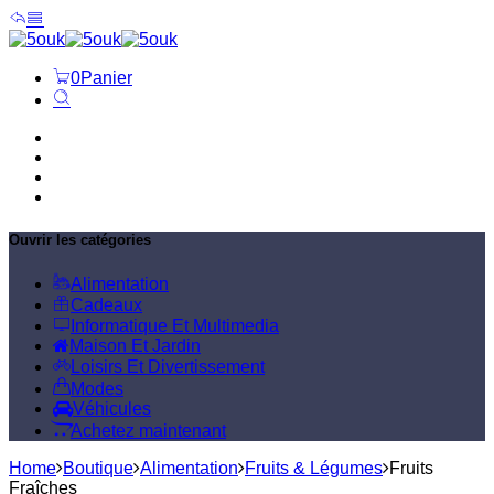
0
Panier
ACCUEIL
BOUTIQUE
CONTACT
ABOUT US
Ouvrir les catégories
Alimentation
Cadeaux
Informatique Et Multimedia
Maison Et Jardin
Loisirs Et Divertissement
Modes
Véhicules
Achetez maintenant
Home
Boutique
Alimentation
Fruits & Légumes
Fruits
Fraîches