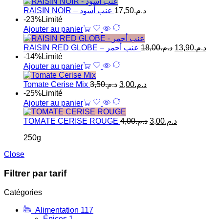
RAISIN NOIR – عنب أسود
17,50
د.م.
-23%
Limité
Ajouter au panier
RAISIN RED GLOBE – عنب أحمر
18,00
د.م.
13,90
د.م.
-14%
Limité
Ajouter au panier
Tomate Cerise Mix
3,50
د.م.
3,00
د.م.
-25%
Limité
Ajouter au panier
TOMATE CERISE ROUGE
4,00
د.م.
3,00
د.م.
250g
Close
Filtrer par tarif
Catégories
Alimentation
117
Épices
1