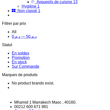
Appareils de cuisine
13
Hygiène
1
Non classé
1
Filtrer par prix
All
0
د.م.
—
50
د.م.
Statut
En soldes
Promotion
En stock
Sur Commande
Marques de produits
No product brands exist.
Mhamid 1 Marrakech Maoc , 40160.
00212 600 671 981