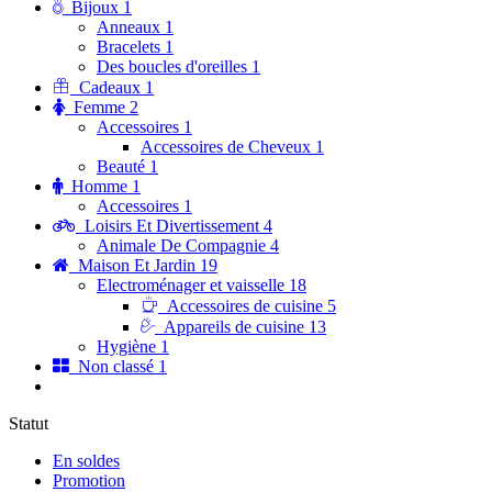
Bijoux
1
Anneaux
1
Bracelets
1
Des boucles d'oreilles
1
Cadeaux
1
Femme
2
Accessoires
1
Accessoires de Cheveux
1
Beauté
1
Homme
1
Accessoires
1
Loisirs Et Divertissement
4
Animale De Compagnie
4
Maison Et Jardin
19
Electroménager et vaisselle
18
Accessoires de cuisine
5
Appareils de cuisine
13
Hygiène
1
Non classé
1
Statut
En soldes
Promotion