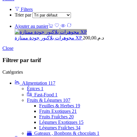
Filters
Trier par
Ajouter au panier
مجوهرات بلاكيور جودة ممتازة XP
200,00
د.م.
Close
Filtrer par tarif
Catégories
Alimentation
117
Épices
1
Fast-Food
1
Fruits & Légumes
107
Feuilles & Herbes
19
Fruits Exotiques
21
Fruits Fraîches
20
Légumes Exotiques
15
Légumes Fraîches
34
Gateaux , Bonbons & chocolats
1