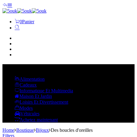
0
Panier
ACCUEIL
BOUTIQUE
CONTACT
ABOUT US
Ouvrir les catégories
Alimentation
Cadeaux
Informatique Et Multimedia
Maison Et Jardin
Loisirs Et Divertissement
Modes
Véhicules
Achetez maintenant
Home
Boutique
Bijoux
Des boucles d'oreilles
Filters