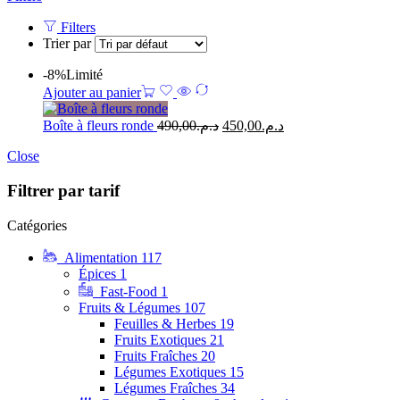
Filters
Trier par
-8%
Limité
Ajouter au panier
Boîte à fleurs ronde
490,00
د.م.
450,00
د.م.
Close
Filtrer par tarif
Catégories
Alimentation
117
Épices
1
Fast-Food
1
Fruits & Légumes
107
Feuilles & Herbes
19
Fruits Exotiques
21
Fruits Fraîches
20
Légumes Exotiques
15
Légumes Fraîches
34