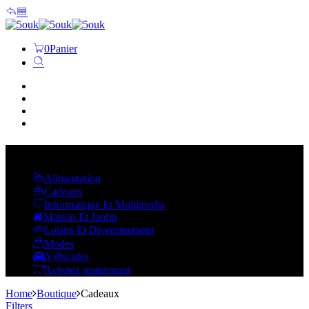
0
Panier
ACCUEIL
BOUTIQUE
CONTACT
ABOUT US
Ouvrir les catégories
Alimentation
Cadeaux
Informatique Et Multimedia
Maison Et Jardin
Loisirs Et Divertissement
Modes
Véhicules
Achetez maintenant
Home
Boutique
Cadeaux
Filters